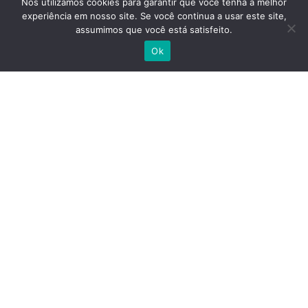
Nós utilizamos cookies para garantir que você tenha a melhor
Papelaria
experiência em nosso site. Se você continua a usar este site,
assumimos que você está satisfeito.
Ok
Siga-nos
Site Seguro
Gráfica Oliveira
| Todos os Direitos Reservados.