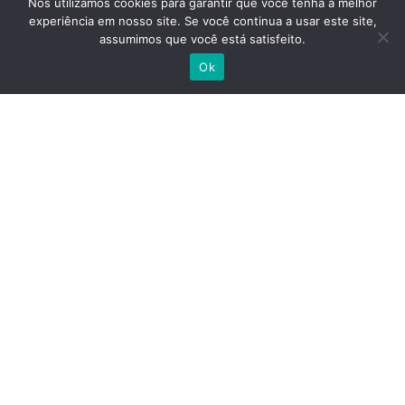
Nós utilizamos cookies para garantir que você tenha a melhor
Papelaria
experiência em nosso site. Se você continua a usar este site,
assumimos que você está satisfeito.
Ok
Siga-nos
Site Seguro
Gráfica Oliveira
| Todos os Direitos Reservados.