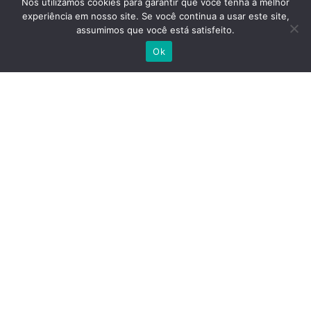
Nós utilizamos cookies para garantir que você tenha a melhor
Papelaria
experiência em nosso site. Se você continua a usar este site,
assumimos que você está satisfeito.
Ok
Siga-nos
Site Seguro
Gráfica Oliveira
| Todos os Direitos Reservados.